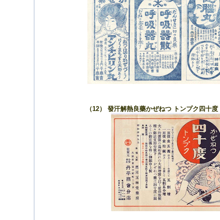
（12） 發汗解熱良藥かぜねつ トンプク四十度