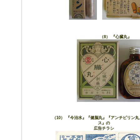
（8） 『心臓丸』
（10） 『今治水』『健脳丸』『アンチピリン
ス』の
広告チラシ