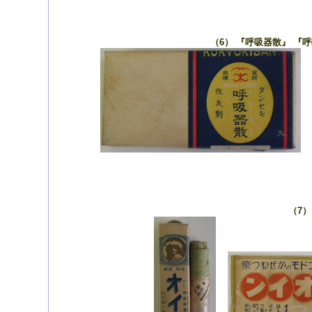
（6） 『呼吸器散』 『
（7