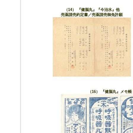
（14） 『健脳丸』『今治水』他
売薬請売約定書／売薬請売御免許願
（16） 『健脳丸』メモ