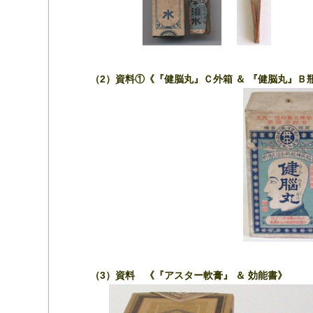
（2）資料①《『健脳丸』Ｃ外箱 ＆ 『健脳丸』Ｂ
（3）資料 《『アスター軟膏』 ＆ 効能書》