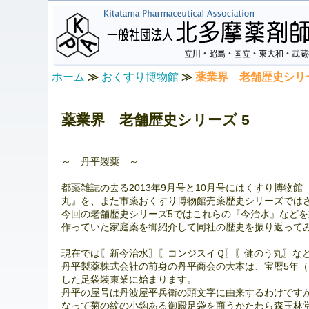
ホーム
≫
おくすり博物館
≫
薬業界 老舗歴史シリ
薬業界 老舗歴史シリーズ 5
～ 丹平製薬 ～
都薬雑誌の去る2013年9月号と10月号にはくすり博物
丸』を、また市薬おくすり博物館売薬歴史シリーズでは
今回の老舗歴史シリーズ5ではこれらの『今治水』など
作っていた家庭薬を御紹介して同社の歴史を振り返って
現在では〖新今治水〗〖コンジスイＱ〗〖健のう丸〗な
丹平製薬株式会社の前身の丹平商会の大本は、宝暦5年（
した足袋装束業に始まります。
丹平の屋号は丹波屋平兵衛の頭文字に由来するわけです
なって菊の紋の小鈎ある御殿足袋を商うかたわら森玉林