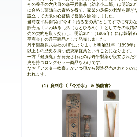
その養子の六代目の森平兵衛翁（幼名小二郎）は明治23
に合格し薬舗主の資格を得て、家業の足袋の老舗を継ぎな
設立して大阪の心斎橋で営業を開始しました。
当時森平兵衛翁は“今すぐ治る歯の薬”としてすでに有力
販売元〔いわゆる元弘（もとひろめ）〕としてその販路の
売の契約を取り交わし、明治38年（1905年）には製剤
平商会］の丹平商品として発売しました。
丹平製薬株式会社のHPによりますと明治31年（1898
以上もの歴史を持つ伝統家庭薬ということになります。
一方『健脳丸』が発売されたのは丹平製薬が設立された2年
史を持つロングセラー商品なわけです。
なお『アスター軟膏』がいつ頃から製造発売されたのか
われます。
（1）資料①《『今治水』 ＆ 効能書》