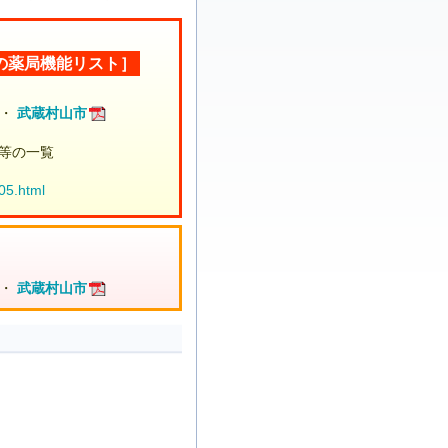
の薬局機能リスト］
・
武蔵村山市
等の一覧
05.html
・
武蔵村山市