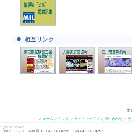
相互リンク
文
／
ホーム
／
リンク
／
サイトマップ
／
お問い合わせ
／
会
ts reserved.
山崎ビルII-201 事務局TEL 042-548-8256 FAX 042-548-8257