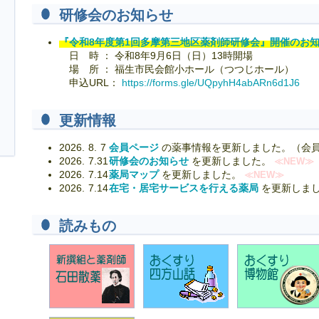
研修会のお知らせ
『令和8年度第1回多摩第三地区薬剤師研修会』開催のお
日 時 ： 令和8年9月6日（日）13時開場
場 所 ： 福生市民会館小ホール（つつじホール）
申込URL：
https://forms.gle/UQpyhH4abARn6d1J6
更新情報
2026.
8.
7
会員ページ
の薬事情報を更新しました。（会
2026.
7.31
研修会のお知らせ
を更新しました。
≪NEW≫
2026.
7.14
薬局マップ
を更新しました。
≪NEW≫
2026.
7.14
在宅・居宅サービスを行える薬局
を更新しま
読みもの