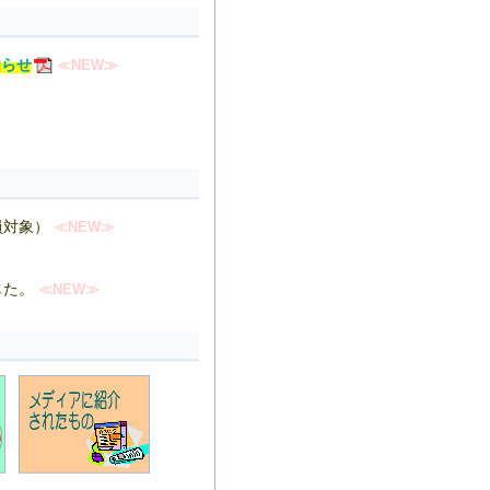
知らせ
≪NEW≫
員対象）
≪NEW≫
した。
≪NEW≫