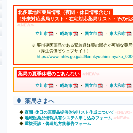
北多摩地区薬局情報（夜間・休日情報含む）
［外来対応薬局リスト・在宅対応薬局リスト・その他
≪NEW≫
立川市
・
昭島市
・
国立市
・
東大和市
※ 要指導医薬品である緊急避妊薬の販売が可能な薬局
（厚生労働省ウェブサイト）
https://www.mhlw.go.jp/stf/kinnkyuuhininnyaku_000
薬局の夏季休暇のごあんない
≪NEW≫
立川市
・
昭島市
・
国立市
・
東大和市
薬局さまへ
夜間･休日の医薬品提供体制リスト作成について
≪NEW≫
地域医薬品情報共有システム申し込みフォーム
≪NEW≫
重複受診・偽造処方箋報告フォーム